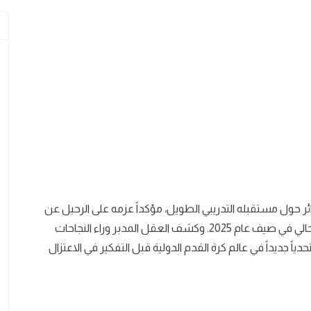
دائر حول مستقبله التدريبي الطويل، مؤكداً عزمه على الرحيل عن
نادي مانشستر سيتي الإنجليزي بمجرد انتهاء عقده الحالي في صيف عام 2025. وكشف العقل المدبر وراء النجاحات
ياً جديداً في عالم كرة القدم الدولية قبل التفكير في الاعتزال