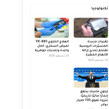
تكنولوجيا
تقنيات جديدة:
العلاج الخلوي VX-880
المسيّرات الروسية
لمرض السكري: آمال
تقتحم تحدي إزالة
واعدة وتحديات جوهرية
الألغام الخطرة
23 ديسمبر 2025
23 ديسمبر 2025
إيلون ماسك يحقق
إنجازًا ماليًا تاريخيًا
بثروة تفوق 700 مليار
دولار