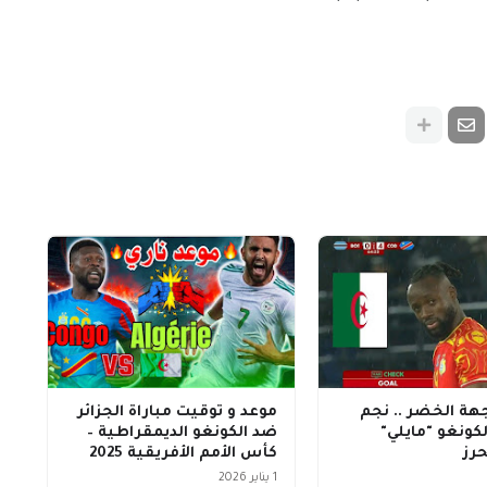
هة الخضر .. نجم
موعد و توقيت مباراة الجزائر
كونغو "مايلي"
ضد الكونغو الديمقراطية –
رز
كأس الأمم الأفريقية 2025
1 يناير 2026