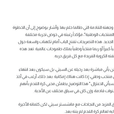
وجهته القادمة التي طالما حلم بها. وأشار بوضوح إلى أن الخطوة
منتخبات الوطنية"، مؤكداً رغبته في خوض تجربة مختلفة
الجديد. هذه التصريحات تفتح الباب أمام تكهنات واسعة حول
اً كبيراً أو ربما منتخباً وطنياً يملك طموحات عالمية. تعد هذه
فته الكروية الفريدة مع كل فريق دربه.
ر لن يأتي مباشرة بعد رحيله عن السيتي، بل سيكون بعد انتهاء
ن منتخب وطني، إذا كانت هناك إمكانية. بعد ذلك، أرغب في أخذ
أتي الاعتزال." هذا التوضيح يطمئن محبي كرة القدم بأنهم
وات قادمة، وإن كان في سياق مختلف عن الأندية.
اً بتحقيق المزيد من النجاحات مع مانشستر سيتي، لكن كلماته الأخيرة
لعالم كرة القدم لم ينته بعد.