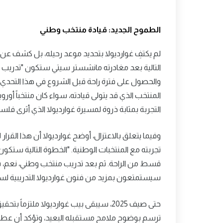
الطموح الجديد: قيادة منتخب وطني
لم يكتفِ غوارديولا بتحديد موعد رحيله، بل كشف عن 
التالية بعد مغادرته مانشستر سيتي ستكون "تدريب ال
والحصول على فترة راحة قبل الشروع في هذا التحدي 
المنتخب الذي قد يتولى قيادته، سواء كان منتخباً أوروبي
التجربة بمثابة ذروة لمسيرة غوارديولا الذي أثرى فلس
وفيما يتعلق بالاعتزال، أوضح غوارديولا أن هذا القرا
تجربته مع المنتخبات الوطنية. "الخطوة التالية ستكو
قسط من الراحة. ثم بعد تدريب منتخب وطني، نعم، سي
سيستمتعون بمزيد من فنون غوارديولا التدريبية لسن
حتى صيف 2025، سيبقى بيب غوارديولا ملتزم
ترسم بوضوح ملامح مستقبله البعيد، وتؤكد أن عطاءه 