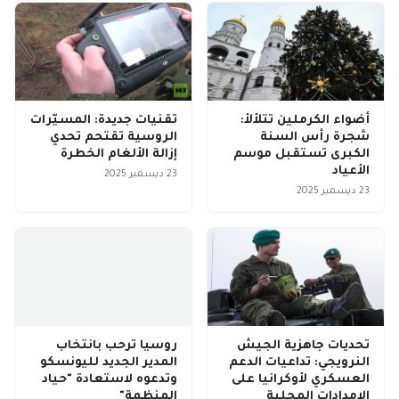
أضواء الكرملين تتلألأ:
تقنيات جديدة: المسيّرات
شجرة رأس السنة
الروسية تقتحم تحدي
الكبرى تستقبل موسم
إزالة الألغام الخطرة
الأعياد
23 ديسمبر 2025
23 ديسمبر 2025
تحديات جاهزية الجيش
روسيا ترحب بانتخاب
النرويجي: تداعيات الدعم
المدير الجديد لليونسكو
العسكري لأوكرانيا على
وتدعوه لاستعادة "حياد
الإمدادات المحلية
المنظمة"