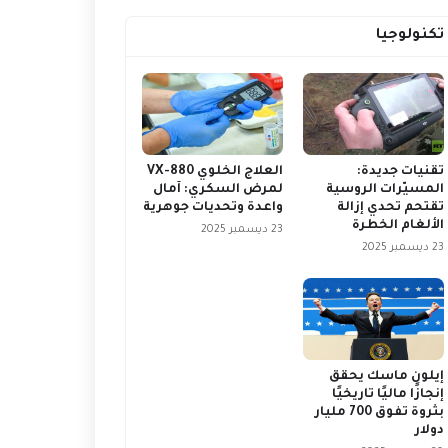
تكنولوجيا
تقنيات جديدة:
العلاج الخلوي VX-880
المسيّرات الروسية
لمرض السكري: آمال
تقتحم تحدي إزالة
واعدة وتحديات جوهرية
الألغام الخطرة
23 ديسمبر 2025
23 ديسمبر 2025
إيلون ماسك يحقق
إنجازًا ماليًا تاريخيًا
بثروة تفوق 700 مليار
دولار