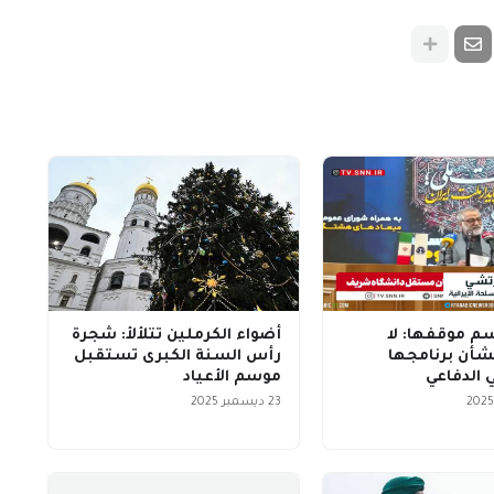
سم موقفها: لا
أضواء الكرملين تتلألأ: شجرة
أن برنامجها
رأس السنة الكبرى تستقبل
 الدفاعي
موسم الأعياد
23 ديسمبر 2025