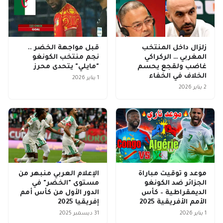
زلزال داخل المنتخب
قبل مواجهة الخضر ..
المغربي … الركراكي
نجم منتخب الكونغو
غاضب ولقجع يحسم
"مايلي" يتحدى محرز
الخلاف في الخفاء
1 يناير 2026
2 يناير 2026
موعد و توقيت مباراة
الإعلام العربي منبهر من
الجزائر ضد الكونغو
مستوى "الخضر" في
الديمقراطية – كأس
الدور الأول من كأس أمم
الأمم الأفريقية 2025
إفريقيا 2025
1 يناير 2026
31 ديسمبر 2025