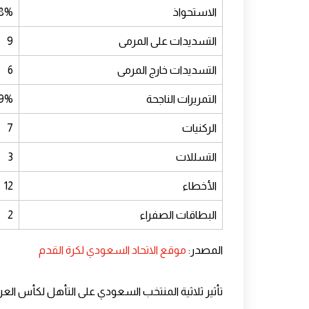
الاستحواذ
8%
التسديدات على المرمى
9
التسديدات خارج المرمى
6
التمريرات الناجحة
9%
الركنيات
7
التسللات
3
الأخطاء
12
البطاقات الصفراء
2
المصدر:
موقع الاتحاد السعودي لكرة القدم
تأثير ثلاثية المنتخب السعودي على التأهل لكأس الع