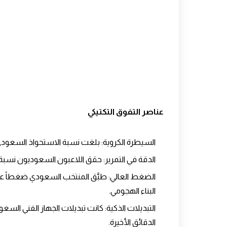
عناصر التفوق التكتيكي
السيطرة الكروية
: بلغت نسبة الاستحواذ السعودي 68% مقابل 32% فقط لجزر الق
الدقة في التمرير
: حقق اللاعبون السعوديون نسبة تمرير ناجحة بلغت 89%
الضغط العالي
: طبَّق المنتخب السعودي ضغطاً عا
البناء الهجومي.
التبديلات الذكية
: كانت تبديلات الجهاز الفني ال
الدقائق الأخيرة.