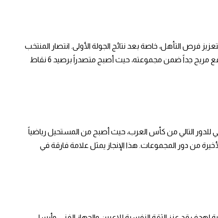
تعزيز فرص التأهل، خاصة بعد نتائج الجولة الأولى.
انتصار المنتخب
وضع الفريق في موقع مريح جداً ضمن مجموعته، حيث أصبح متصدراً برصيد 6 نقاط
 للدور التالي من
كأس العرب
، حيث أصبح من المستحيل رياضياً
لأخيرة من دور المجموعات. هذا الإنجاز يمثل علامة فارقة في
ية لهدف
قد عزز الثقة النفسية للاعبين والجهاز الفني، وأرسل