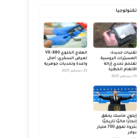
تكنولوجيا
تقنيات جديدة:
العلاج الخلوي VX-880
المسيّرات الروسية
لمرض السكري: آمال
تقتحم تحدي إزالة
واعدة وتحديات جوهرية
الألغام الخطرة
23 ديسمبر 2025
23 ديسمبر 2025
إيلون ماسك يحقق
إنجازًا ماليًا تاريخيًا
بثروة تفوق 700 مليار
دولار